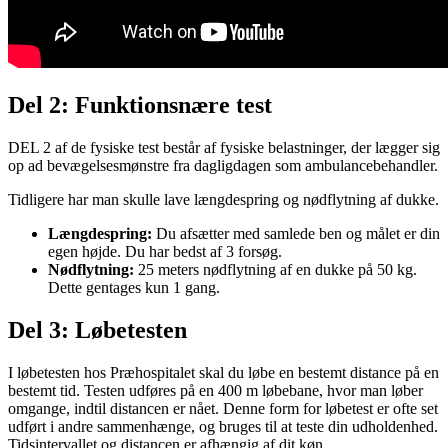
Del 2: Funktionsnære test
DEL 2 af de fysiske test
består af fysiske belastninger, der lægger sig
op ad bevægelsesmønstre fra dagligdagen som ambulancebehandler.
Tidligere har man skulle lave længdespring og nødflytning af dukke.
Længdespring:
Du afsætter med samlede ben og målet er din
egen højde. Du har bedst af 3 forsøg.
Nødflytning:
25 meters nødflytning af en dukke på 50 kg.
Dette gentages kun 1 gang.
Del 3: Løbetesten
I løbetesten hos Præhospitalet skal du løbe en bestemt distance på en
bestemt tid. T
esten udføres på en 400 m løbebane, hvor man løber
omgange, indtil distancen er nået.
Denne form for løbetest er ofte set
udført i andre sammenhænge, og bruges til at teste din udholdenhed.
Tidsintervallet og distancen er afhængig af dit køn.