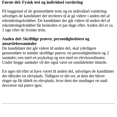
Første del: Fysisk test og individuel vurdering
På baggrund af de gennemførte tests og en individuel vurdering
udvælges de kandidater der inviteres til at gå videre i anden del af
rekrutteringsforløbet. De kandidater der går videre til anden del af
rekrutteringsforløbet får beskeden et par dage efter. Anden del er ca.
1 uge efter de fysiske tests.
Anden del: Skriftlige prøver, personlighedstest og
ansættelsessamtaler
De kandidater der går videre til anden del, skal yderligere
gennemføre to mindre skriftlige prøver, en personlighedstest og 2
samtaler; een med en psykolog og een med en elevkoordinator.
Under begge samtaler vil der også være en områdeleder tilstede.
En uges tid efter at have været til anden del, udvælges de kandidater
der tilbydes en elevplads. Tidligere er det set, at dem der bliver
ringet op får tildelt en elevplads, hvor dem der modtager en mail
desværre må prøve igen.