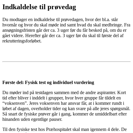
Indkaldelse til prøvedag
Du modtager en indkaldelse til prøvedagen, hvor der bl.a. står
hvornår og hvor du skal møde ind samt hvad du skal medbringe. Fra
ansøgningsfristen går der ca. 3 uger før du får besked på, om du er
gået videre. Herefter går der ca. 3 uger før du skal til første del af
rekrutteringsforløbet.
Første del: Fysisk test og individuel vurdering
Du møder ind på testdagen sammen med de andre aspiranter. Kort
tid efter bliver i inddelt i grupper, hvor hver gruppe får tildelt en
“voksenven”. Jeres voksenven har ansvar får, at i kommer rundt i
løbet af dagen, overholder tider og kan svare på alle jeres spørgsmål.
Så snart de fysiske prøver går i gang, kommer de umiddelbart efter
hinanden uden egentlige pauser.
Til den fysiske test hos Præhospitalet skal man igennem 4 dele. De