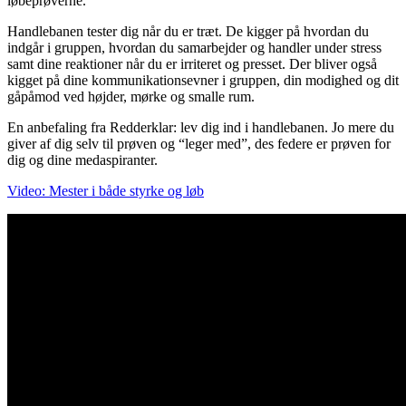
løbeprøverne.
Handlebanen tester dig når du er træt. De kigger på hvordan du
indgår i gruppen, hvordan du samarbejder og handler under stress
samt dine reaktioner når du er irriteret og presset. Der bliver også
kigget på dine kommunikationsevner i gruppen, din modighed og dit
gåpåmod ved højder, mørke og smalle rum.
En anbefaling fra Redderklar: lev dig ind i handlebanen. Jo mere du
giver af dig selv til prøven og “leger med”, des federe er prøven for
dig og dine medaspiranter.
Video: Mester i både styrke og løb