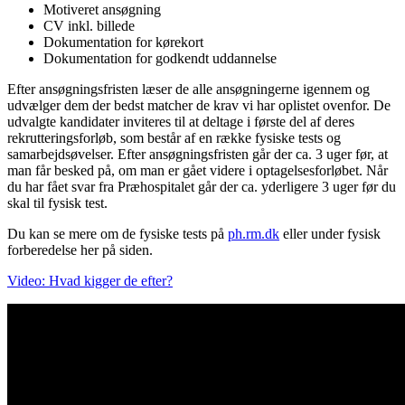
Motiveret ansøgning
CV inkl. billede
Dokumentation for kørekort
Dokumentation for godkendt uddannelse
Efter ansøgningsfristen læser de alle ansøgningerne igennem og
udvælger dem der bedst matcher de krav vi har oplistet ovenfor. De
udvalgte kandidater inviteres til at deltage i første del af deres
rekrutteringsforløb, som består af en række fysiske tests og
samarbejdsøvelser. Efter ansøgningsfristen går der ca. 3 uger før, at
man får besked på, om man er gået videre i optagelsesforløbet. Når
du har fået svar fra Præhospitalet går der ca. yderligere 3 uger før du
skal til fysisk test.
Du kan se mere om de fysiske tests på
ph.rm.dk
eller under fysisk
forberedelse her på siden.
Video: Hvad kigger de efter?