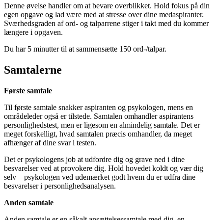
Denne øvelse handler om at bevare overblikket. Hold fokus på din
egen opgave og lad være med at stresse over dine medaspiranter.
Sværhedsgraden af ord- og talparrene stiger i takt med du kommer
længere i opgaven.
Du har 5 minutter til at sammensætte 150 ord-/talpar.
Samtalerne
Første samtale
Til første samtale snakker aspiranten og psykologen, mens en
områdeleder også er tilstede. Samtalen omhandler aspirantens
personlighedstest, men er ligesom en almindelig samtale. Det er
meget forskelligt, hvad samtalen præcis omhandler, da meget
afhænger af dine svar i testen.
Det er psykologens job at udfordre dig og grave ned i dine
besvarelser ved at provokere dig. Hold hovedet koldt og vær dig
selv – psykologen ved udemærket godt hvem du er udfra dine
besvarelser i personlighedsanalysen.
Anden samtale
Anden samtale er en såkalt ansættelsessamtale med dig, en