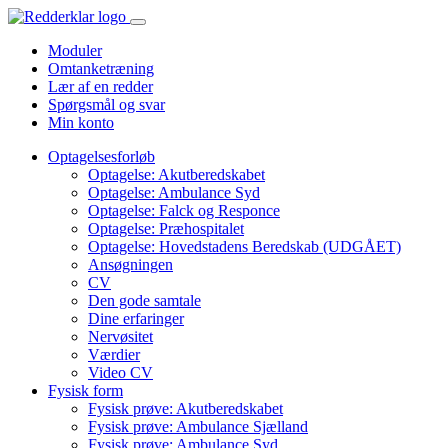
Moduler
Omtanketræning
Lær af en redder
Spørgsmål og svar
Min konto
Optagelsesforløb
Optagelse: Akutberedskabet
Optagelse: Ambulance Syd
Optagelse: Falck og Responce
Optagelse: Præhospitalet
Optagelse: Hovedstadens Beredskab (UDGÅET)
Ansøgningen
CV
Den gode samtale
Dine erfaringer
Nervøsitet
Værdier
Video CV
Fysisk form
Fysisk prøve: Akutberedskabet
Fysisk prøve: Ambulance Sjælland
Fysisk prøve: Ambulance Syd