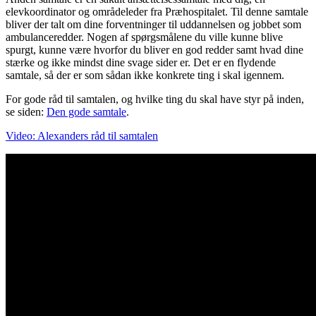
elevkoordinator og områdeleder fra Præhospitalet. Til denne samtale
bliver der talt om dine forventninger til uddannelsen og jobbet som
ambulanceredder. Nogen af spørgsmålene du ville kunne blive
spurgt, kunne være hvorfor du bliver en god redder samt hvad dine
stærke og ikke mindst dine svage sider er. Det er en flydende
samtale, så der er som sådan ikke konkrete ting i skal igennem.
For gode råd til samtalen, og hvilke ting du skal have styr på inden,
se siden:
Den gode samtale
.
Video: Alexanders råd til samtalen