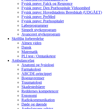
Fysisk prøve: Falck og Responce
Fysisk prøve: Den Præhospitale Virksomhed
Fysisk prøve: Hovedstadens Beredskab (UDGÅET)
Fysisk prøve: PreMed
Fysisk prøve: Præhospitalet
Løbeprogrammer
Simpelt styrkeprogram
Avanceret styrkeprogram
Skriftlig forberedelse
Almen viden
Dansk
Matematik
PLI test / Omtanketest
Ambulancefag
Anatomi og fysiologi
Farmakologi
ABCDE-princippet
Bogstavremser
Traumatologi
Skadestedslære
Reddernes kompetencer
Ergonomi
Radiokommunikation
Døde og døende
Ambulancens udstyr