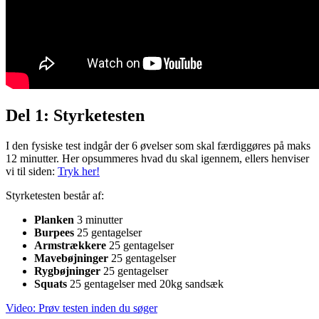
Del 1: Styrketesten
I den fysiske test indgår der 6 øvelser som skal færdiggøres på maks
12 minutter. Her opsummeres hvad du skal igennem, ellers henviser
vi til siden:
Tryk her!
Styrketesten består af:
Planken
3 minutter
Burpees
25 gentagelser
Armstrækkere
25 gentagelser
Mavebøjninger
25 gentagelser
Rygbøjninger
25 gentagelser
Squats
25 gentagelser med 20kg sandsæk
Video: Prøv testen inden du søger