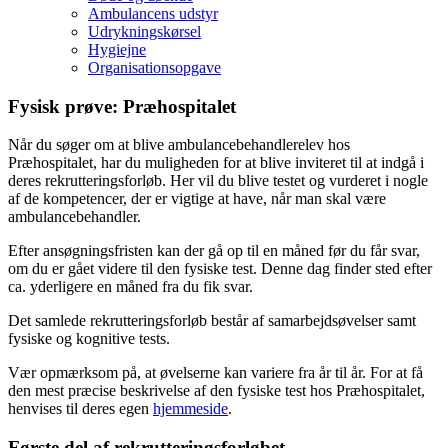
Ambulancens udstyr
Udrykningskørsel
Hygiejne
Organisationsopgave
Fysisk prøve: Præhospitalet
Når du søger om at blive ambulancebehandlerelev hos
Præhospitalet, har du muligheden for at blive inviteret til at indgå i
deres rekrutteringsforløb. Her vil du blive testet og vurderet i nogle
af de kompetencer, der er vigtige at have, når man skal være
ambulancebehandler.
Efter ansøgningsfristen kan der gå op til en måned før du får svar,
om du er gået videre til den fysiske test. Denne dag finder sted efter
ca. yderligere en måned fra du fik svar.
Det samlede rekrutteringsforløb består af samarbejdsøvelser samt
fysiske og kognitive tests.
Vær opmærksom på, at øvelserne kan variere fra år til år. For at få
den mest præcise beskrivelse af den fysiske test hos Præhospitalet,
henvises til deres egen
hjemmeside
.
Første del af rekrutteringsforløbet