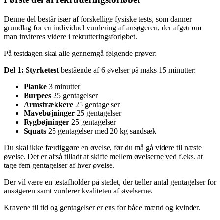
Denne del består især af forskellige fysiske tests, som danner
grundlag for en individuel vurdering af ansøgeren, der afgør om
man inviteres videre i rekrutteringsforløbet.
På testdagen skal alle gennemgå følgende prøver:
Del 1: Styrketest
bestående af 6 øvelser på maks 15 minutter:
Planke
3 minutter
Burpees
25 gentagelser
Armstrækkere
25 gentagelser
Mavebøjninger
25 gentagelser
Rygbøjninger
25 gentagelser
Squats
25 gentagelser med 20 kg sandsæk
Du skal ikke færdiggøre en øvelse, før du må gå videre til næste
øvelse. Det er altså tilladt at skifte mellem øvelserne ved f.eks. at
tage fem gentagelser af hver øvelse.
Der vil være en testafholder på stedet, der tæller antal gentagelser for
ansøgeren samt vurderer kvaliteten af øvelserne.
Kravene til tid og gentagelser er ens for både mænd og kvinder.