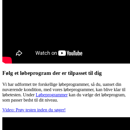
Følg et løbeprogram der er tilpasset til dig
Vi har udformet tre forskellige løbeprogrammer, så du, uanset din
nuværende kondition, med vores løbeprogrammer, kan blive klar til
løbetesten. Under
Løbeprogrammer
kan du vælge det løbeprogram,
som passer bedst til dit niveau.
Video: Prøv testen inden du søger!