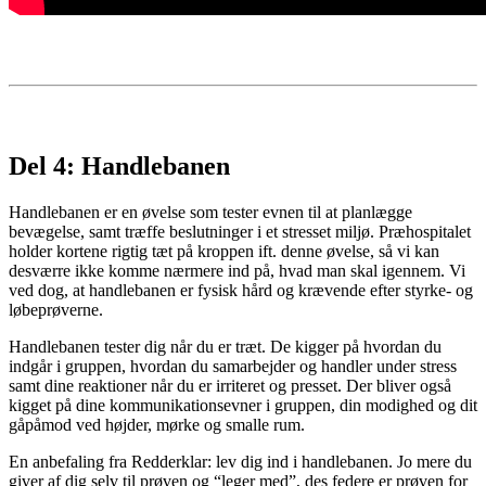
Del 4: Handlebanen
Handlebanen er en øvelse som tester evnen til at planlægge
bevægelse, samt træffe beslutninger i et stresset miljø. Præhospitalet
holder kortene rigtig tæt på kroppen ift. denne øvelse, så vi kan
desværre ikke komme nærmere ind på, hvad man skal igennem. Vi
ved dog, at handlebanen er fysisk hård og krævende efter styrke- og
løbeprøverne.
Handlebanen tester dig når du er træt. De kigger på hvordan du
indgår i gruppen, hvordan du samarbejder og handler under stress
samt dine reaktioner når du er irriteret og presset. Der bliver også
kigget på dine kommunikationsevner i gruppen, din modighed og dit
gåpåmod ved højder, mørke og smalle rum.
En anbefaling fra Redderklar: lev dig ind i handlebanen. Jo mere du
giver af dig selv til prøven og “leger med”, des federe er prøven for