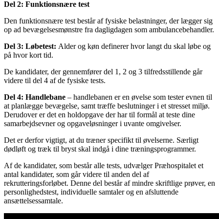
Del 2:
Funktionsnære test
Den funktionsnære test består af fysiske belastninger, der lægger sig
op ad bevægelsesmønstre fra dagligdagen som ambulancebehandler.
Del 3: Løbetest:
Alder og køn definerer hvor langt du skal løbe og
på hvor kort tid.
De kandidater, der gennemfører del 1, 2 og 3 tilfredsstillende går
videre til del 4 af de fysiske tests.
Del 4: Handlebane
– handlebanen er en øvelse som tester evnen til
at planlægge bevægelse, samt træffe beslutninger i et stresset miljø.
Derudover er det en holdopgave der har til formål at teste dine
samarbejdsevner og opgaveløsninger i uvante omgivelser.
Det er derfor vigtigt, at du træner specifikt til øvelserne. Særligt
dødløft og træk til bryst skal indgå i dine træningsprogrammer.
Af de kandidater, som består alle tests, udvælger Præhospitalet et
antal kandidater, som går videre til anden del af
rekrutteringsforløbet. Denne del består af mindre skriftlige prøver, en
personlighedstest, individuelle samtaler og en afsluttende
ansættelsessamtale.