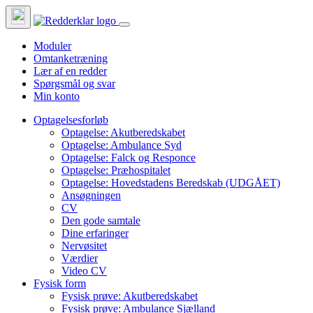
Moduler
Omtanketræning
Lær af en redder
Spørgsmål og svar
Min konto
Optagelsesforløb
Optagelse: Akutberedskabet
Optagelse: Ambulance Syd
Optagelse: Falck og Responce
Optagelse: Præhospitalet
Optagelse: Hovedstadens Beredskab (UDGÅET)
Ansøgningen
CV
Den gode samtale
Dine erfaringer
Nervøsitet
Værdier
Video CV
Fysisk form
Fysisk prøve: Akutberedskabet
Fysisk prøve: Ambulance Sjælland