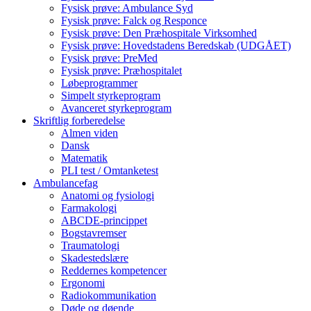
Fysisk prøve: Ambulance Syd
Fysisk prøve: Falck og Responce
Fysisk prøve: Den Præhospitale Virksomhed
Fysisk prøve: Hovedstadens Beredskab (UDGÅET)
Fysisk prøve: PreMed
Fysisk prøve: Præhospitalet
Løbeprogrammer
Simpelt styrkeprogram
Avanceret styrkeprogram
Skriftlig forberedelse
Almen viden
Dansk
Matematik
PLI test / Omtanketest
Ambulancefag
Anatomi og fysiologi
Farmakologi
ABCDE-princippet
Bogstavremser
Traumatologi
Skadestedslære
Reddernes kompetencer
Ergonomi
Radiokommunikation
Døde og døende