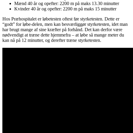
Mænd 40 år og opefter: 2200 m på maks 13.30 minutter
Kvinder 40 år og opefter: 2200 m på maks 15 minutter
Hos Præhospitalet er løbetesten oftest før styrketesten. Dette er
“godt” for løbe-delen, men kan besværliggør styrketesten, idet man
har brugt mange af sine kræfter på forhånd. Det kan derfor være
nødvendigt at træne dette hjemmefra – at løbe så mange meter du
kan nå på 12 minutter, og derefter træne styrketesten.